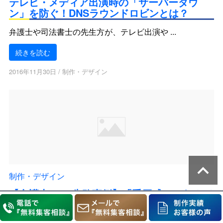
テレビ・メディア出演時の「サーバーダウ
ン」を防ぐ！DNSラウンドロビンとは？
弁護士や司法書士の先生方が、テレビ出演や ...
続きを読む
2016年11月30日
/
制作・デザイン
keyboard_arrow_up
制作・デザイン
【弁護士HPの失敗事例】「重厚感」のあるデ
ザインが、実は集客を殺している？色とコン
バージョンの意外な関係